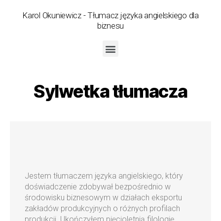
Karol Okuniewicz - Tłumacz języka angielskiego dla
biznesu
Sylwetka tłumacza
Jestem tłumaczem języka angielskiego, który
doświadczenie zdobywał bezpośrednio w
środowisku biznesowym w działach eksportu
zakładów produkcyjnych o różnych profilach
produkcji. Ukończyłem pięcioletnią filologię