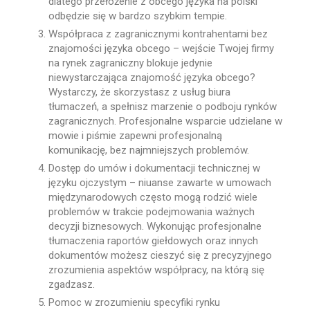
dlatego przełożenie z obcego języka na polski
odbędzie się w bardzo szybkim tempie.
Współpraca z zagranicznymi kontrahentami bez
znajomości języka obcego – wejście Twojej firmy
na rynek zagraniczny blokuje jedynie
niewystarczająca znajomość języka obcego?
Wystarczy, że skorzystasz z usług biura
tłumaczeń, a spełnisz marzenie o podboju rynków
zagranicznych. Profesjonalne wsparcie udzielane w
mowie i piśmie zapewni profesjonalną
komunikację, bez najmniejszych problemów.
Dostęp do umów i dokumentacji technicznej w
języku ojczystym – niuanse zawarte w umowach
międzynarodowych często mogą rodzić wiele
problemów w trakcie podejmowania ważnych
decyzji biznesowych. Wykonując profesjonalne
tłumaczenia raportów giełdowych oraz innych
dokumentów możesz cieszyć się z precyzyjnego
zrozumienia aspektów współpracy, na którą się
zgadzasz.
Pomoc w zrozumieniu specyfiki rynku